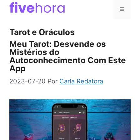
Pular
Menu
para
o
Tarot e Oráculos
conteúdo
Meu Tarot: Desvende os
Mistérios do
Autoconhecimento Com Este
App
2023-07-20
Por
Carla Redatora