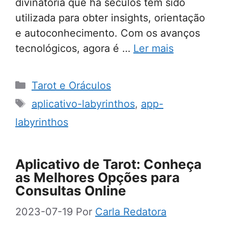
divinatória que há séculos tem sido
utilizada para obter insights, orientação
e autoconhecimento. Com os avanços
tecnológicos, agora é …
Ler mais
Categorias
Tarot e Oráculos
Tags
aplicativo-labyrinthos
,
app-
labyrinthos
Aplicativo de Tarot: Conheça
as Melhores Opções para
Consultas Online
2023-07-19
Por
Carla Redatora