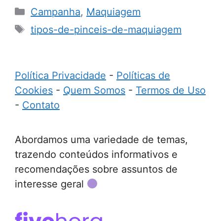
Categorias
Campanha
,
Maquiagem
Tags
tipos-de-pinceis-de-maquiagem
Política Privacidade
-
Políticas de
Cookies
-
Quem Somos
-
Termos de Uso
-
Contato
Abordamos uma variedade de temas,
trazendo conteúdos informativos e
recomendações sobre assuntos de
interesse geral